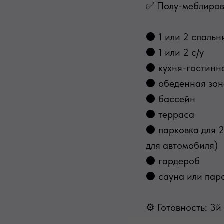
✅ Полу-меблирова
⚫ 1 или 2 спальни
⚫ 1 или 2 с/у
⚫ кухня-гостинн
⚫ обеденная зон
⚫ бассейн
⚫ терраса
⚫ парковка для 2
для автомобиля)
⚫ гардероб
⚫ сауна или пар
⚙ Готовность: 3й 