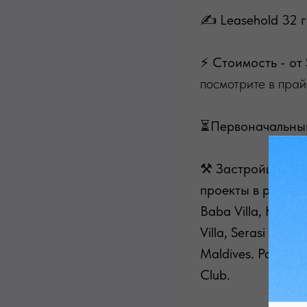
✍ Leasehold 32 г
⚡ Стоимость - от
посмотрите в прай
⏳Первоначальный 
⚒
Застройщик: Ad
проекты в разработ
Baba Villa, Kamran 
Villa, Serasi Villa
Maldives. Pandawa
Club.