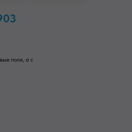
 903
ые поля, а с