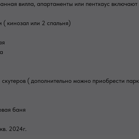
нная вилла, апартаменты или пентхаус включают 
 ( кинозал или 2 спальня)
ая
а
 скутеров ( дополнительно можно приобрести пар
овая баня
кв. 2024г.