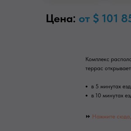
Цена:
от $ 101 8
Комплекс располо
террас открывает
в 5 минутах ез
в 10 минутах ез
⏩
Нажмите сюда, 