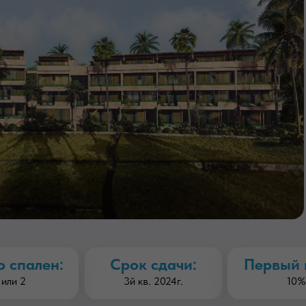
о спален:
Срок сдачи:
Первый 
 или 2
3й кв. 2024г.
10%