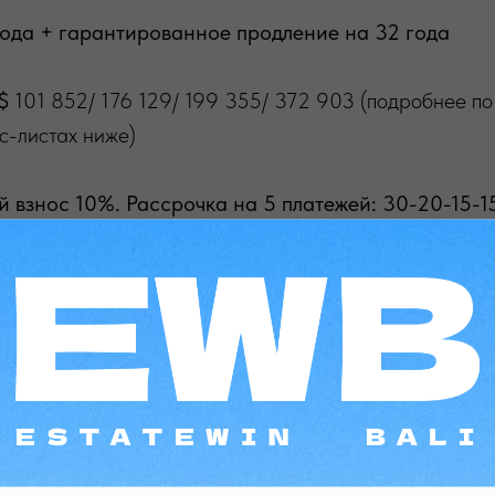
ода + гарантированное продление на 32 года
 $
101 852/ 176 129/ 199 355/ 372 903 (подробнее по
с-листах ниже)
взнос 10%. Рассрочка на 5 платежей: 30-20-15-1
e Bali Architect. Застройщик с опытом. Реализова
ке: Haigha Villa, Madagascar Villa, Zila Villa, The P
Villa, Kaori Villa, Sagarika, Villa Kaloi 2, Sore Bali, 
, Saya Villa, Yongbum Villa, Rafi Papazian Loft Villa, M
 Beach Club, Pabean Beach Club, Mandalika Beach 