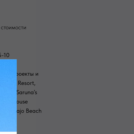
 стоимости
5-10
нные проекты и
andora Resort,
Gerda & Saruna’s
odular House
Club, Bajo Beach