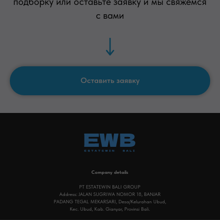
подборку или оставьте заявку и мы свяжемся
artemplot@gmail.com
с вами
Тг канал о недвижимости на бали
Оставить заявку
Company details
PT ESTATEWIN BALI GROUP
Address: JALAN SUGRIWA NOMOR 18, BANJAR
PADANG TEGAL MEKARSARI, Desa/Kelurahan Ubud,
Kec. Ubud, Kab. Gianyar, Provinsi Bali.