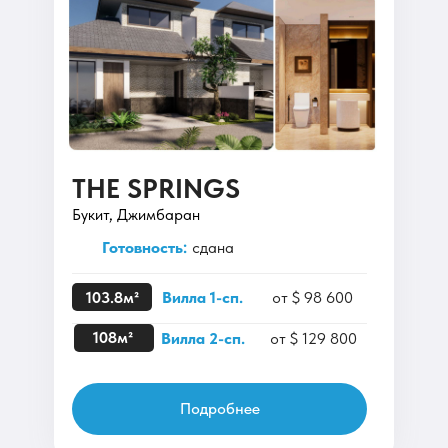
THE SPRINGS
Букит, Джимбаран
Готовность:
сдана
103.8м²
Вилла 1-сп.
от $ 98 600
108м²
Вилла 2-сп.
от $ 129 800
Подробнее