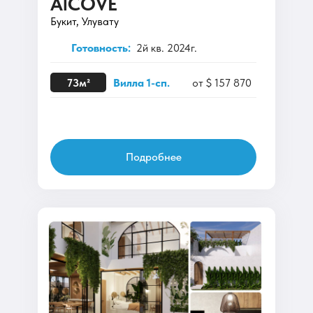
AlCOVE
Букит, Улувату
Готовность:
2й кв. 2024г.
73м²
Вилла 1-сп.
от $ 157 870
Подробнее