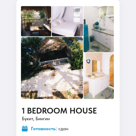
1 BEDROOM HOUSE
Букит, Бингин
Готовность:
сдан