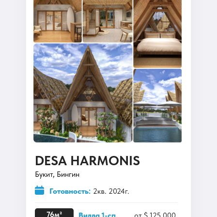
DESA HARMONIS
Букит, Бингин
Готовность:
2кв. 2024г.
76м²
Вилла 1-сп.
от $ 125 000