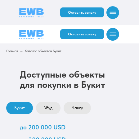
Оставить заявку
Оставить заявку
Главная
→
Каталог объектов Букит
Доступные объекты
RU
EN
для покупки в Букит
RU
EN
Букит
Убуд
Чангу
до 200 000 USD