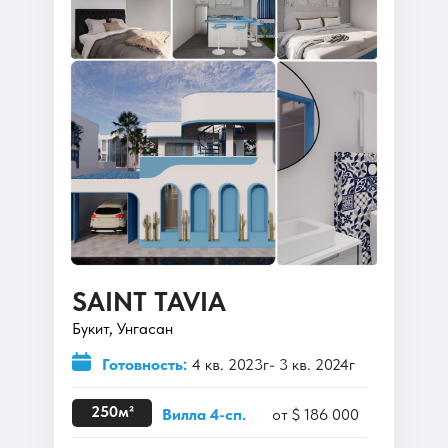
SAINT TAVIA
Букит, Унгасан
Готовность:
4 кв. 2023г- 3 кв. 2024г
artemplot@gmail.com
250м²
Вилла 4-сп.
от $ 186 000
Тг канал о недвижимости на бали