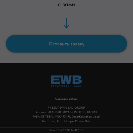
artemplot@gmail.com
с вами
Тг канал о недвижимости на бали
Оставить заявку
Company details
PT ESTATEWIN BALI GROUP
Address: JALAN SUGRIWA NOMOR 18, BANJAR
PADANG TEGAL MEKARSARI, Desa/Kelurahan Ubud,
Kec. Ubud, Kab. Gianyar, Provinsi Bali.
Phone: + 62 878 1760 4621