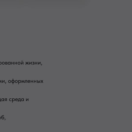
рованной жизни,
ами, оформленных
щая среда и
уб,