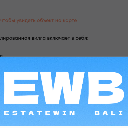
чтобы увидеть объект на карте
ированная вилла включает в себя:
ни
а