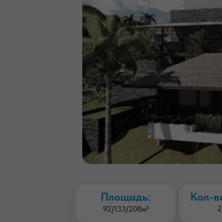
Площадь:
Кол-в
92/133/208м²
2