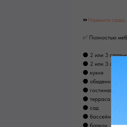
⏩
Нажмите сюда, 
✅ Полностью мебл
⚫ 2 или 3 спаль
⚫ 2 или 3 с/у
⚫ кухня
⚫ обеденная зон
⚫ гостиная
⚫ терраса
⚫ сад
⚫ бассейн
⚫ балкон